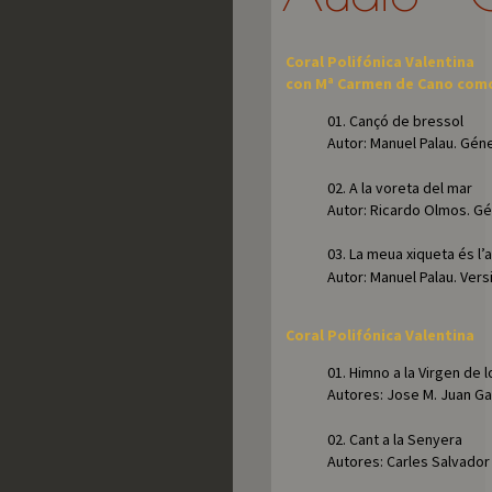
Coral Polifónica Valentina
con Mª Carmen de Cano como
01. Cançó de bressol
Autor: Manuel Palau. Géne
02. A la voreta del mar
Autor: Ricardo Olmos. Gé
03. La meua xiqueta és l’
Autor: Manuel Palau. Ver
Coral Polifónica Valentina
01. Himno a la Virgen de
Autores: Jose M. Juan Ga
02. Cant a la Senyera
Autores: Carles Salvador